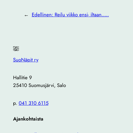
←
Edellinen:
Reilu viikko ensi- iltaan…..
SuoNäpit ry
Hallitie 9
25410 Suomusjärvi, Salo
p.
041 310 6115
Ajankohtaista