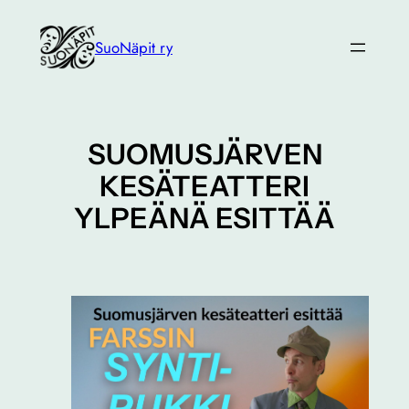
Siirry
sisältöön
SuoNäpit ry
SUOMUSJÄRVEN
KESÄTEATTERI
YLPEÄNÄ ESITTÄÄ