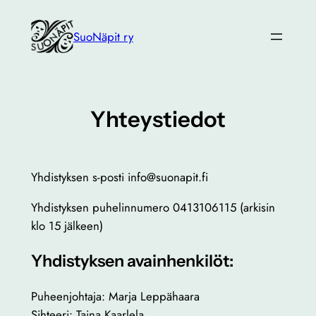
Siirry
sisältöön
SuoNäpit ry
Yhteystiedot
Yhdistyksen s-posti info@suonapit.fi
Yhdistyksen puhelinnumero 0413106115 (arkisin
klo 15 jälkeen)
Yhdistyksen avainhenkilöt:
Puheenjohtaja: Marja Leppähaara
Sihteeri: Taina Kaarlela