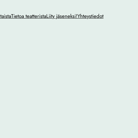
taista
Tietoa teatterista
Liity jäseneksi!
Yhteystiedot