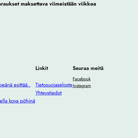
araukset maksettava viimeistään viikkoa
Linkit
Seuraa meitä
Facebook
eänä esittää..
Tietosuojaseloste
Instagram
Yhteystiedot
ella kova pöhinä