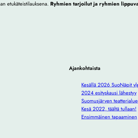
an etukäteistilauksena.
Ryhmien tarjoilut ja ryhmien lippuv
Ajankohtaista
Kesällä 2026 SuoNäpit ylp
2024 esityskausi lähestyy
Suomusjärven teatterialue
Kesä 2022, täältä tullaan!
Ensimmäinen tapaaminen