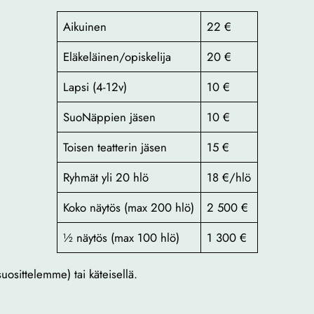
Aikuinen
22 €
Eläkeläinen/opiskelija
20 €
Lapsi (4-12v)
10 €
SuoNäppien jäsen
10 €
Toisen teatterin jäsen
15 €
Ryhmät yli 20 hlö
18 €/hlö
Koko näytös (max 200 hlö)
2 500 €
½ näytös (max 100 hlö)
1 300 €
suosittelemme) tai käteisellä.