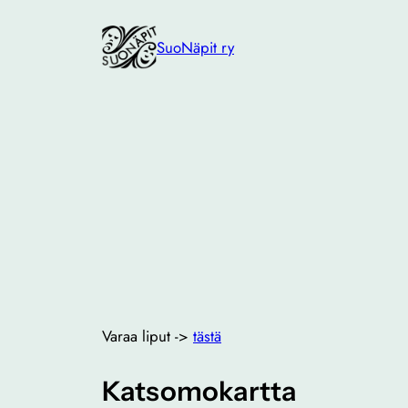
Siirry
sisältöön
SuoNäpit ry
Varaa liput ->
tästä
Katsomokartta