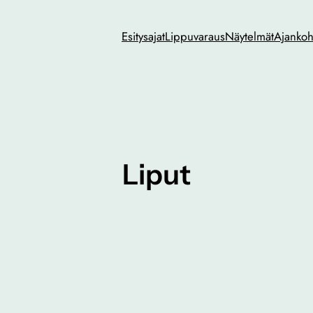
Esitysajat
Lippuvaraus
Näytelmät
Ajankoh
Liput