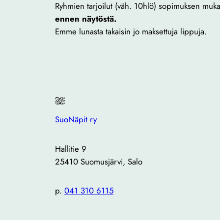
Ryhmien tarjoilut (väh. 10hlö) sopimuksen muka
ennen näytöstä.
Emme lunasta takaisin jo maksettuja lippuja.
SuoNäpit ry
Hallitie 9
25410 Suomusjärvi, Salo
p.
041 310 6115