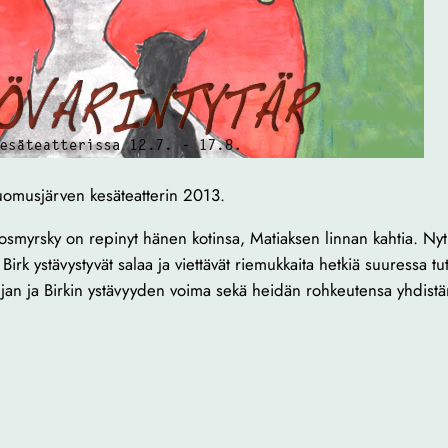
Suomusjärven kesäteatterin 2013.
smyrsky on repinyt hänen kotinsa, Matiaksen linnan kahtia. Nyt l
Birk ystävystyvät salaa ja viettävät riemukkaita hetkiä suuressa
onjan ja Birkin ystävyyden voima sekä heidän rohkeutensa yhdist