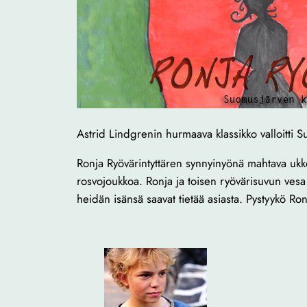
Astrid Lindgrenin hurmaava klassikko valloitti 
Ronja Ryövärintyttären synnyinyönä mahtava ukko
rosvojoukkoa. Ronja ja toisen ryövärisuvun vesa 
heidän isänsä saavat tietää asiasta. Pystyykö R