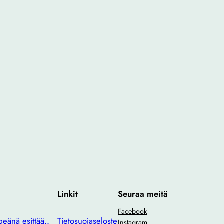
Linkit
Seuraa meitä
Facebook
eänä esittää..
Tietosuojaseloste
Instagram