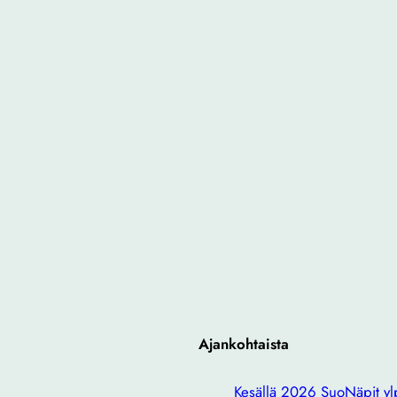
Ajankohtaista
Kesällä 2026 SuoNäpit ylp