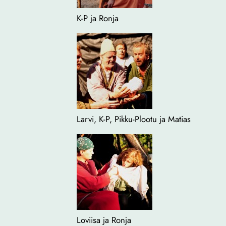
K-P ja Ronja
Larvi, K-P, Pikku-Plootu ja Matias
Loviisa ja Ronja