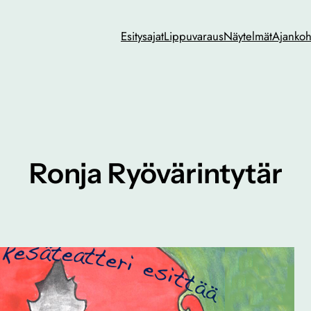
Esitysajat
Lippuvaraus
Näytelmät
Ajankoh
Ronja Ryövärintytär