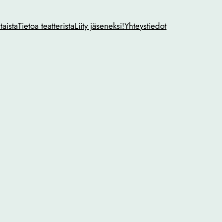
taista
Tietoa teatterista
Liity jäseneksi!
Yhteystiedot