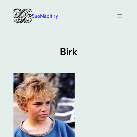
Siirry
sisältöön
SuoNäpit ry
Birk