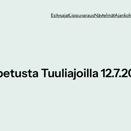
Esitysajat
Lippuvaraus
Näytelmät
Ajankoh
etusta Tuuliajoilla 12.7.