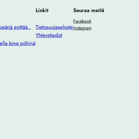
Linkit
Seuraa meitä
Facebook
eänä esittää..
Tietosuojaseloste
Instagram
Yhteystiedot
ella kova pöhinä