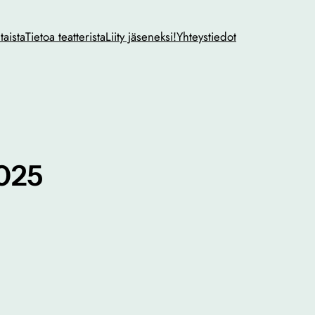
taista
Tietoa teatterista
Liity jäseneksi!
Yhteystiedot
2025