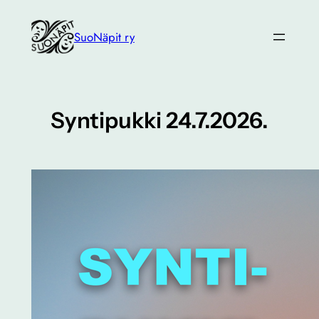
Siirry
sisältöön
SuoNäpit ry
Syntipukki 24.7.2026.