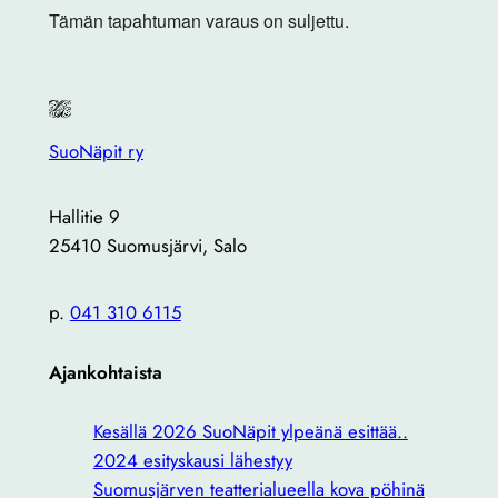
Tämän tapahtuman varaus on suljettu.
SuoNäpit ry
Hallitie 9
25410 Suomusjärvi, Salo
p.
041 310 6115
Ajankohtaista
Kesällä 2026 SuoNäpit ylpeänä esittää..
2024 esityskausi lähestyy
Suomusjärven teatterialueella kova pöhinä