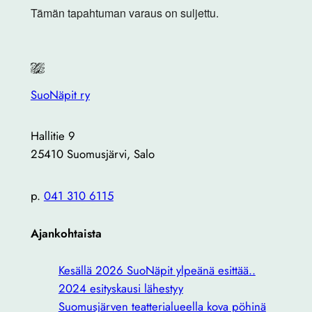
Tämän tapahtuman varaus on suljettu.
SuoNäpit ry
Hallitie 9
25410 Suomusjärvi, Salo
p.
041 310 6115
Ajankohtaista
Kesällä 2026 SuoNäpit ylpeänä esittää..
2024 esityskausi lähestyy
Suomusjärven teatterialueella kova pöhinä