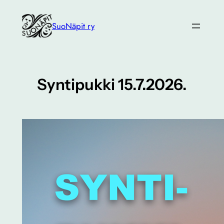
Siirry
sisältöön
SuoNäpit ry
Syntipukki 15.7.2026.