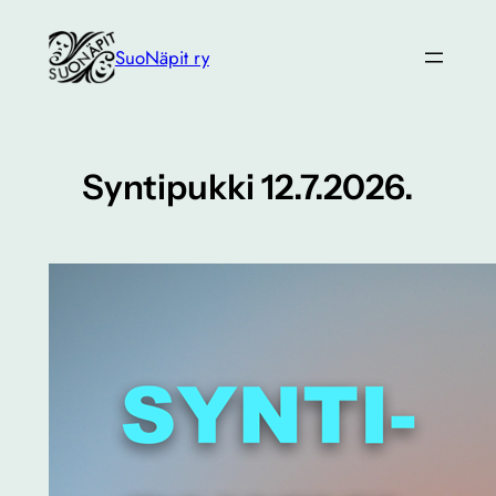
Siirry
sisältöön
SuoNäpit ry
Syntipukki 12.7.2026.