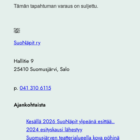
Tämän tapahtuman varaus on suljettu.
SuoNäpit ry
Hallitie 9
25410 Suomusjärvi, Salo
p.
041 310 6115
Ajankohtaista
Kesällä 2026 SuoNäpit ylpeänä esittää..
2024 esityskausi lähestyy
Suomusjärven teatterialueella kova pöhinä