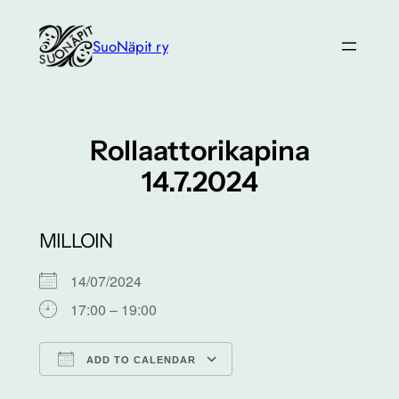
Siirry
sisältöön
SuoNäpit ry
Rollaattorikapina
14.7.2024
MILLOIN
14/07/2024
17:00 – 19:00
ADD TO CALENDAR
Download ICS
Google Calendar