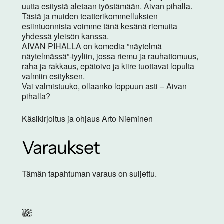
uutta esitystä aletaan työstämään. Aivan pihalla.
Tästä ja muiden teatterikommelluksien
esiintuonnista voimme tänä kesänä riemuita
yhdessä yleisön kanssa.
AIVAN PIHALLA on komedia ”näytelmä
näytelmässä”-tyyliin, jossa riemu ja rauhattomuus,
raha ja rakkaus, epätoivo ja kiire tuottavat lopulta
valmiin esityksen.
Vai valmistuuko, ollaanko loppuun asti – Aivan
pihalla?
Käsikirjoitus ja ohjaus Arto Nieminen
Varaukset
Tämän tapahtuman varaus on suljettu.