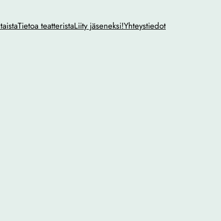
taista
Tietoa teatterista
Liity jäseneksi!
Yhteystiedot