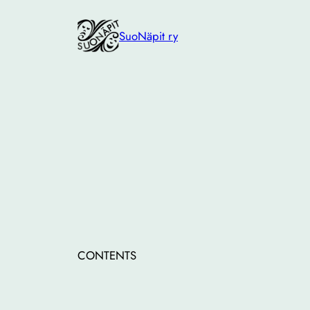
Siirry
sisältöön
SuoNäpit ry
CONTENTS