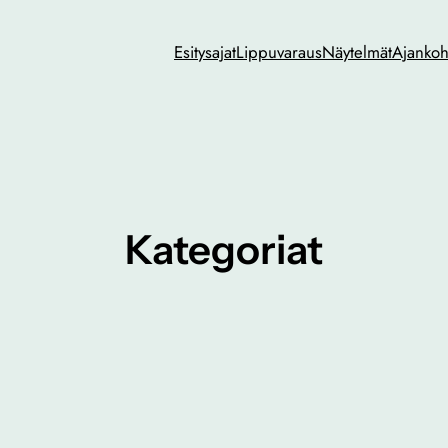
Esitysajat
Lippuvaraus
Näytelmät
Ajankoh
Kategoriat