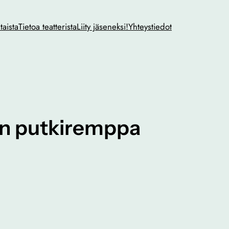
taista
Tietoa teatterista
Liity jäseneksi!
Yhteystiedot
sen putkiremppa