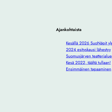
Ajankohtaista
Kesällä 2026 SuoNäpit ylp
2024 esityskausi lähestyy
Suomusjärven teatterialue
Kesä 2022, täältä tullaan!
Ensimmäinen tapaaminen