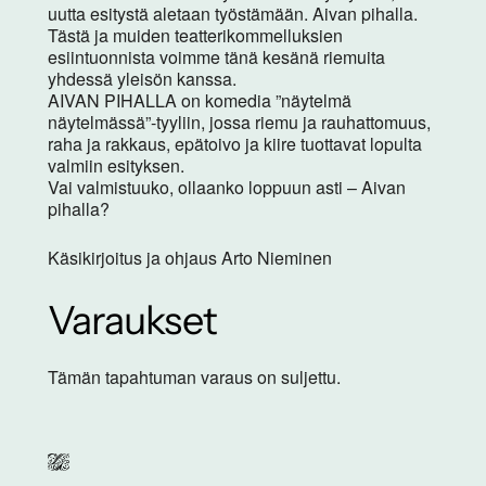
uutta esitystä aletaan työstämään. Aivan pihalla.
Tästä ja muiden teatterikommelluksien
esiintuonnista voimme tänä kesänä riemuita
yhdessä yleisön kanssa.
AIVAN PIHALLA on komedia ”näytelmä
näytelmässä”-tyyliin, jossa riemu ja rauhattomuus,
raha ja rakkaus, epätoivo ja kiire tuottavat lopulta
valmiin esityksen.
Vai valmistuuko, ollaanko loppuun asti – Aivan
pihalla?
Käsikirjoitus ja ohjaus Arto Nieminen
Varaukset
Tämän tapahtuman varaus on suljettu.