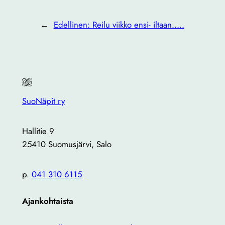
←
Edellinen:
Reilu viikko ensi- iltaan…..
SuoNäpit ry
Hallitie 9
25410 Suomusjärvi, Salo
p.
041 310 6115
Ajankohtaista