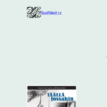
Siirry
sisältöön
SuoNäpit ry