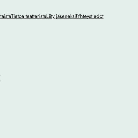
taista
Tietoa teatterista
Liity jäseneksi!
Yhteystiedot
t