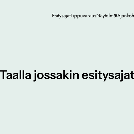
Esitysajat
Lippuvaraus
Näytelmät
Ajankoh
Taalla jossakin esitysaja