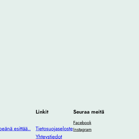
Linkit
Seuraa meitä
Facebook
eänä esittää..
Tietosuojaseloste
Instagram
Yhteystiedot