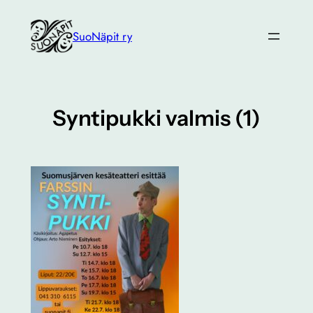
Siirry
sisältöön
SuoNäpit ry
Syntipukki valmis (1)