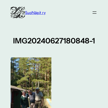
Siirry
sisältöön
SuoNäpit ry
IMG20240627180848-1