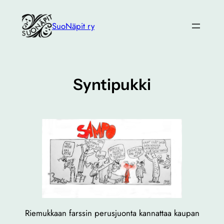
Siirry
sisältöön
SuoNäpit ry
Syntipukki
Riemukkaan farssin perusjuonta kannattaa kaupan