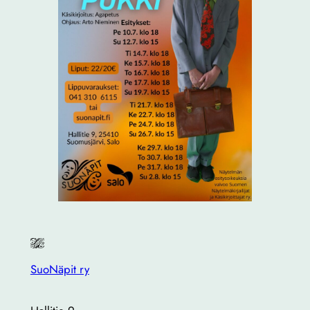
SuoNäpit ry