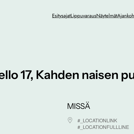
Esitysajat
Lippuvaraus
Näytelmät
Ajankoh
kello 17, Kahden naisen 
MISSÄ
#_LOCATIONLINK
#_LOCATIONFULLLINE