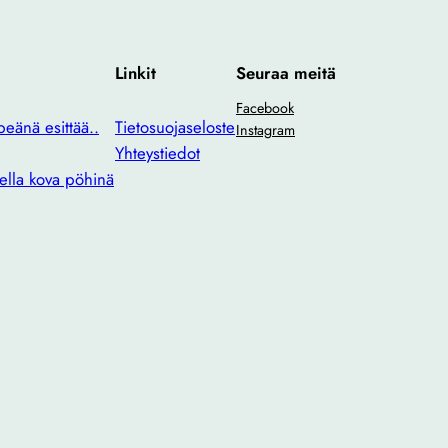
Linkit
Seuraa meitä
Facebook
eänä esittää..
Tietosuojaseloste
Instagram
Yhteystiedot
ella kova pöhinä