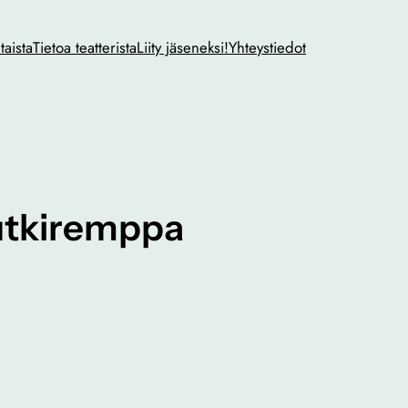
taista
Tietoa teatterista
Liity jäseneksi!
Yhteystiedot
putkiremppa