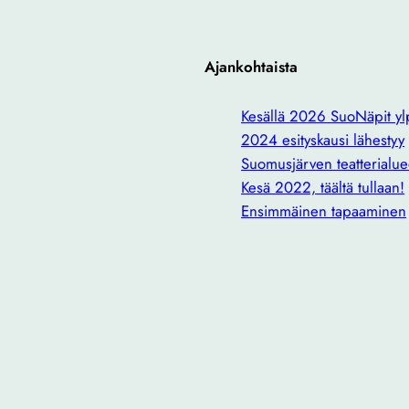
Ajankohtaista
Kesällä 2026 SuoNäpit ylp
2024 esityskausi lähestyy
Suomusjärven teatterialue
Kesä 2022, täältä tullaan!
Ensimmäinen tapaaminen