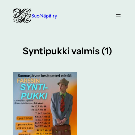
Siirry
sisältöön
SuoNäpit ry
Syntipukki valmis (1)