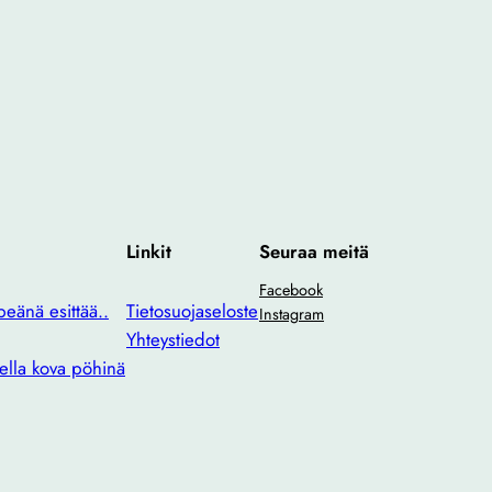
Linkit
Seuraa meitä
Facebook
eänä esittää..
Tietosuojaseloste
Instagram
Yhteystiedot
ella kova pöhinä