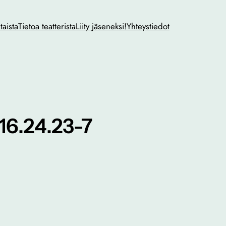
taista
Tietoa teatterista
Liity jäseneksi!
Yhteystiedot
6.24.23-7