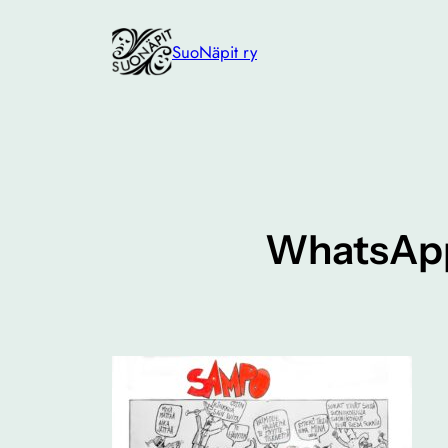
Siirry
sisältöön
SuoNäpit ry
WhatsApp